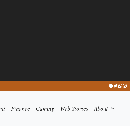
Facebook
Twitter
What
Ins
ent
Finance
Gaming
Web Stories
About