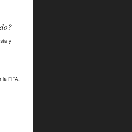
ido?
sia y
 la FIFA.