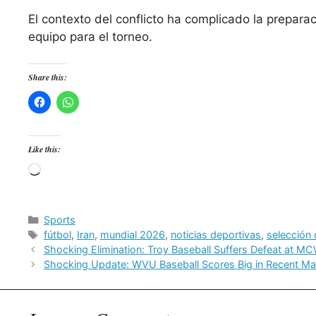
El contexto del conflicto ha complicado la preparac
equipo para el torneo.
Share this:
Like this:
Loading…
Categories
Sports
Tags
fútbol
,
Iran
,
mundial 2026
,
noticias deportivas
,
selección 
Shocking Elimination: Troy Baseball Suffers Defeat at M
Shocking Update: WVU Baseball Scores Big in Recent M