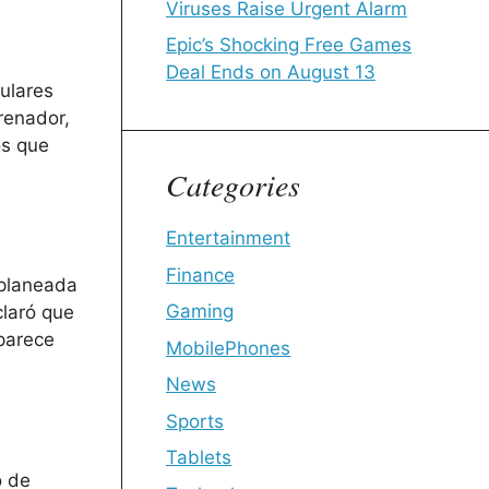
Viruses Raise Urgent Alarm
Epic’s Shocking Free Games
Deal Ends on August 13
tulares
renador,
os que
Categories
Entertainment
Finance
 planeada
Gaming
claró que
 parece
MobilePhones
News
Sports
Tablets
o de