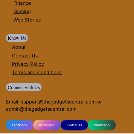
Finance
Gaming
Web Stories
Know Us
About
Contact Us
Privacy Policy
Terms and Conditions
Connect with Us
Email:
support@thegadgetscentral.com
or
admin@thegadgetscentral.com
Facebook
Instagram
Twitter(X)
Whatsapp