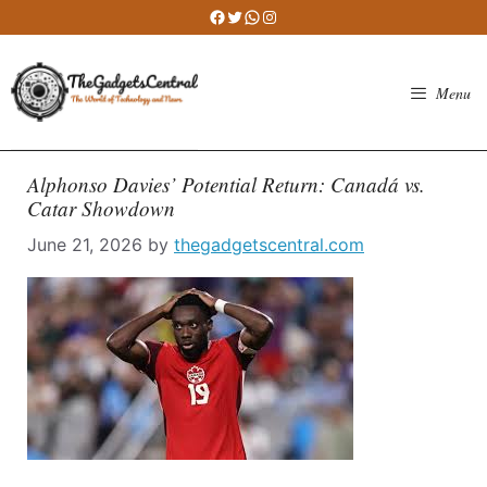
Skip
Facebook
Twitter
WhatsApp
Instagram
to
content
Menu
Alphonso Davies’ Potential Return: Canadá vs.
Catar Showdown
June 21, 2026
by
thegadgetscentral.com