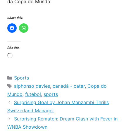
da Copa do Mundo.
Share this:
Like this:
Loading…
Categories
Sports
Tags
alphonso davies
,
canadá - catar
,
Copa do
Mundo
,
futebol
,
sports
Surprising Goal by Johan Manzambi Thrills
Switzerland Manager
Surprising Rematch: Dream Clash with Fever in
WNBA Showdown