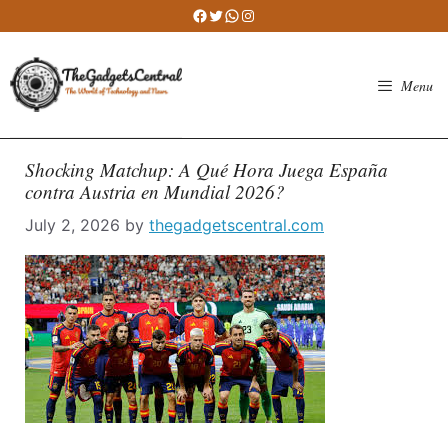
Skip
Facebook
Twitter
WhatsApp
Instagram
to
content
Menu
Shocking Matchup: A Qué Hora Juega España
contra Austria en Mundial 2026?
July 2, 2026
by
thegadgetscentral.com