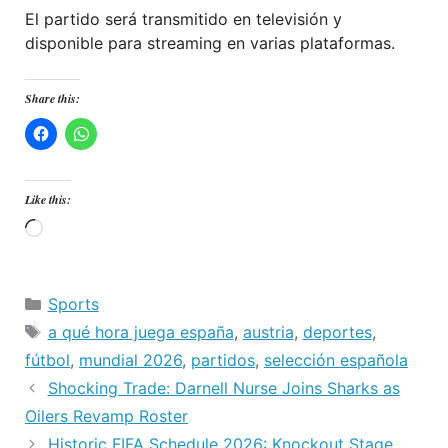
El partido será transmitido en televisión y
disponible para streaming en varias plataformas.
Share this:
Like this:
Loading…
Categories
Sports
Tags
a qué hora juega españa
,
austria
,
deportes
,
fútbol
,
mundial 2026
,
partidos
,
selección española
Shocking Trade: Darnell Nurse Joins Sharks as
Oilers Revamp Roster
Historic FIFA Schedule 2026: Knockout Stage